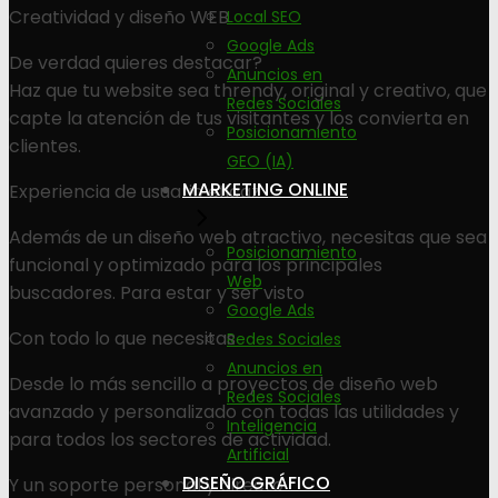
Creatividad y diseño WEB
Local SEO
Google Ads
De verdad quieres destacar?
Anuncios en
Haz que tu website sea threndy, original y creativo, que
Redes Sociales
capte la atención de tus visitantes y los convierta en
Posicionamiento
clientes.
GEO (IA)
MARKETING ONLINE
Experiencia de usuario eficaz
Además de un diseño web atractivo, necesitas que sea
Posicionamiento
funcional y optimizado para los principales
Web
buscadores. Para estar y ser visto
Google Ads
Con todo lo que necesitas
Redes Sociales
Anuncios en
Desde lo más sencillo a proyectos de diseño web
Redes Sociales
avanzado y personalizado con todas las utilidades y
Inteligencia
para todos los sectores de actividad.
Artificial
DISEÑO GRÁFICO
Y un soporte personal y directo