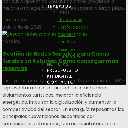
por qué disponer de una tienda online propia es la
TRABAJOS
mejor estrategia para vender en España a largo plazo.
Webs
Leer más »
destacadas
9 de junio de 2026
Portfolio Redes
Sociales
Noticias
Portfolio
Sesiones
Gestión de Redes Sociales para Casas
Fotográficas
Rurales en Asturias: Cómo conseguir más
NOTICIAS
reservas
PRESUPUESTO
KIT DIGITAL
Las ayudas para casas rurales en España durante 2026
CONTACTO
representan una oportunidad para modernizar
alojamientos turísticos, mejorar la eficiencia
energética, impulsar la digitalización y aumentar la
competitividad del sector. En esta guía repasamos las
principales subvenciones disponibles por
comunidades autónomas, con especial atención a