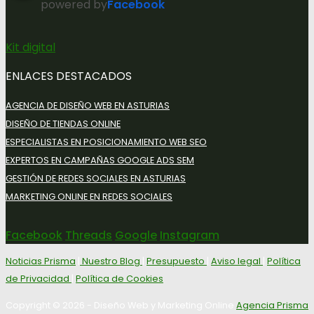
powered by
Facebook
Kit digital
ENLACES DESTACADOS
AGENCIA DE DISEÑO WEB EN ASTURIAS
DISEÑO DE TIENDAS ONLINE
ESPECIALISTAS EN POSICIONAMIENTO WEB SEO
EXPERTOS EN CAMPAÑAS GOOGLE ADS SEM
GESTIÓN DE REDES SOCIALES EN ASTURIAS
MARKETING ONLINE EN REDES SOCIALES
Facebook
Threads
Google
Instagram
Noticias Prisma
|
Nuestro Blog
|
Presupuesto
|
Aviso legal
|
Política
de Privacidad
|
Política de Cookies
Copyright © 2026 - Diseño Web y Marketing Online
Agencia Prisma