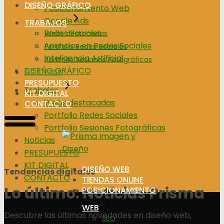
DISEÑO GRÁFICO
Posicionamiento Web
Google Ads
TRABAJOS
Redes Sociales
Webs destacadas
Anuncios en Redes Sociales
Portfolio Redes Sociales
Inteligencia Artificial
Portfolio Sesiones Fotográficas
DISEÑO GRÁFICO
NOTICIAS
PRESUPUESTO
Trabajos
KIT DIGITAL
Webs destacadas
CONTACTO
Portfolio Redes Sociales
Portfolio Sesiones Fotográficas
Noticias
PRESUPUESTO
KIT DIGITAL
DISEÑO WEB
Tendencias digitales
CONTACTO
TIENDAS ONLINE
Lo último: Noticias Prisma
POSICIONAMIENTO
WEB
Descubre las últimas novedades en diseño web,
SEO