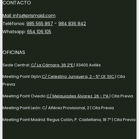
CONTACTO
Mail:
info@prismaid.com
-
Teléfonos:
985 565 867
984 836 842
Whatsapp:
654 106 105
OFICINAS
Sede Central:
C/ La Cámara, 36 2ºE
| 33400 Avilés
Meeting Point Gijón:
C/ Celestino Junquera, 2 - 5º Of. 51C
| Cita
Previa
Meeting Point Oviedo:
C/ Melquiades Álvarez, 26 - 1ºA
| Cita Previa
Meeting Point León: C/ Alférez Provisional, 2 | Cita Previa
Meeting Point Madrid: Regus Colón, P. Castellana, 18 7º | Cita Previa