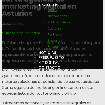
marketing digital en
TRABAJOS
Webs
Asturias
destacadas
Portfolio Redes
es sencillo…
Sociales
Cuenta con nosotros
Portfolio
Sesiones
En Prisma Imagen y Diseño estamos disponibles para
Fotográficas
ti. Te facilitamos toda nuestra sabiduría como
NOTICIAS
agencia de marketing en Asturia
s para que tu
PRESUPUESTO
empresa sea visible y crezca como la espuma.
KIT DIGITAL
CONTACTO
Nos involucramos al
100%
en cada proyecto.
Queremos ofrecer a todos nuestros clientes las
mejores soluciones dependiendo de sus necesidades.
Como agencia de marketing online contamos con
especialistas
del sector online y offline.
Ofrecemos acciones y estrategias integrales de